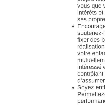
vous que v
intérêts et
ses propr
Encouragez
soutenez-l
fixer des 
réalisatio
votre enfa
mutuelleme
intéressé 
contrôlant 
d’assumer 
Soyez enth
Permettez-
performanc