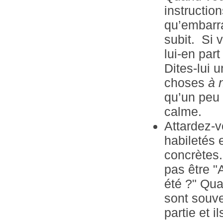
instructio
qu’embarra
subit. Si 
lui-en par
Dites-lui 
choses
à 
qu’un peu 
calme.
Attardez-v
habiletés e
concrètes.
pas être 
été ?" Qua
sont souve
partie et i