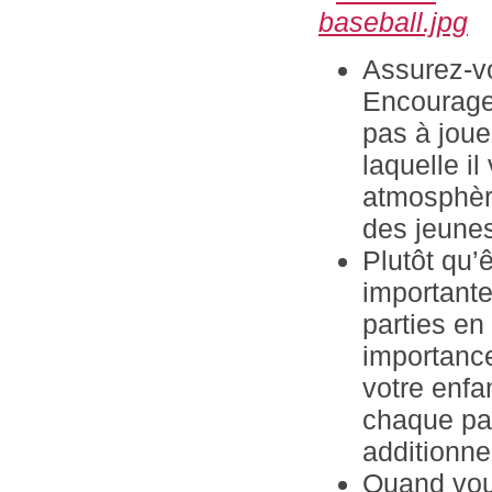
Assurez-vo
Encouragez
pas à joue
laquelle il
atmosphère
des jeunes
Plutôt qu’
importante
parties en
importanc
votre enfan
chaque par
additionne
Quand vou