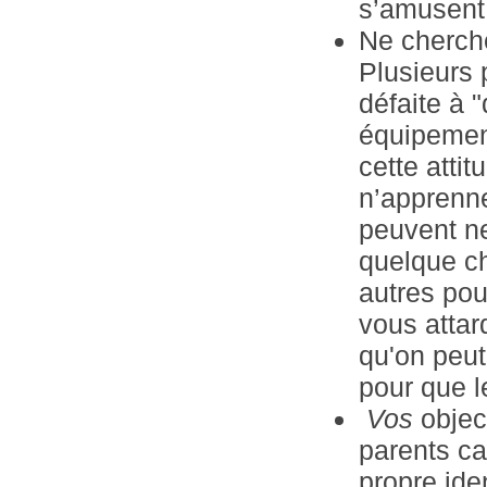
s’amusen
Ne cherche
Plusieurs 
défaite à 
équipement
cette atti
n’apprenne
peuvent ne
quelque ch
autres pou
vous attar
qu'on peut 
pour que le
Vos
objec
parents ca
propre ide