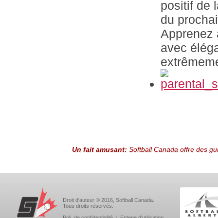
positif de
du prochai
Apprenez à
avec éléga
extrêmeme
Un fait amusant:
Softball Canada offre des gu
Droit d'auteur © 2016, Softball Canada.
Tous droits réservés.
Poli. de confidentialité
|
Entene d'utilisation